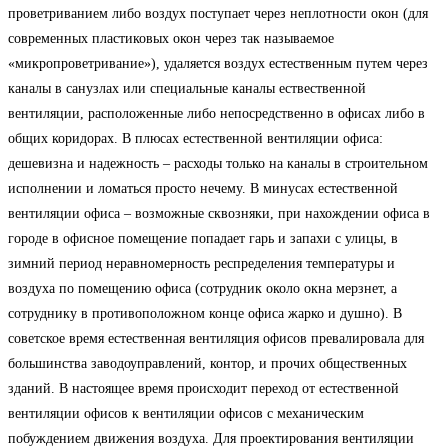
проветриванием либо воздух поступает через неплотности окон (для
современных пластиковых окон через так называемое
«микропроветривание»), удаляется воздух естественным путем через
каналы в санузлах или специальные каналы ествественной
вентиляции, расположенные либо непосредственно в офисах либо в
общих коридорах. В плюсах естественной вентиляции офиса:
дешевизна и надежность – расходы только на каналы в строительном
исполнении и ломаться просто нечему. В минусах естественной
вентиляции офиса – возможные сквозняки, при нахождении офиса в
городе в офисное помещение попадает гарь и запахи с улицы, в
зимний период неравномерность респределения температуры и
воздуха по помещению офиса (сотрудник около окна мерзнет, а
сотруднику в противоположном конце офиса жарко и душно). В
советское время естественная вентиляция офисов превалировала для
большинства заводоуправлений, контор, и прочих общественных
зданий. В настоящее время происходит переход от естественной
вентиляции офисов к вентиляции офисов с механическим
побуждением движения воздуха. Для проектирования вентиляции